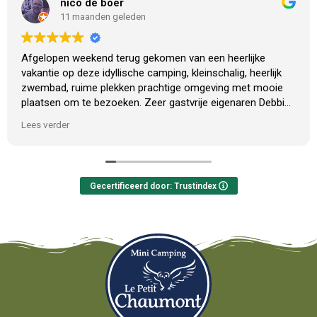
nico de boer
11 maanden geleden
Afgelopen weekend terug gekomen van een heerlijke
vakantie op deze idyllische camping, kleinschalig, heerlijk
zwembad, ruime plekken prachtige omgeving met mooie
plaatsen om te bezoeken. Zeer gastvrije eigenaren Debbie
en Gerland .
Lees verder
Er komen regelmatig mensen langs die op doorreis zijn ,
wat zeker een mogelijkheid is qua ligging maar deze
camping en eigenaren verdienen meer .
Het is een fijne plek ( ook later in het seizoen) om tot rust
Gecertificeerd door: Trustindex
te komen. Klein maar fijn met alle voorzieningen ruim
aanwezig.