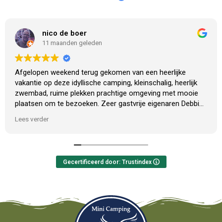
nico de boer
11 maanden geleden
Afgelopen weekend terug gekomen van een heerlijke
vakantie op deze idyllische camping, kleinschalig, heerlijk
zwembad, ruime plekken prachtige omgeving met mooie
plaatsen om te bezoeken. Zeer gastvrije eigenaren Debbie
en Gerland .
Lees verder
Er komen regelmatig mensen langs die op doorreis zijn ,
wat zeker een mogelijkheid is qua ligging maar deze
camping en eigenaren verdienen meer .
Het is een fijne plek ( ook later in het seizoen) om tot rust
Gecertificeerd door: Trustindex
te komen. Klein maar fijn met alle voorzieningen ruim
aanwezig.