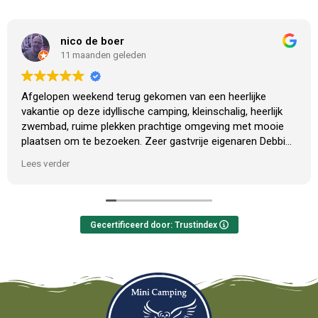
nico de boer
11 maanden geleden
Afgelopen weekend terug gekomen van een heerlijke
vakantie op deze idyllische camping, kleinschalig, heerlijk
zwembad, ruime plekken prachtige omgeving met mooie
plaatsen om te bezoeken. Zeer gastvrije eigenaren Debbie
en Gerland .
Lees verder
Er komen regelmatig mensen langs die op doorreis zijn ,
wat zeker een mogelijkheid is qua ligging maar deze
camping en eigenaren verdienen meer .
Het is een fijne plek ( ook later in het seizoen) om tot rust
Gecertificeerd door: Trustindex
te komen. Klein maar fijn met alle voorzieningen ruim
aanwezig.